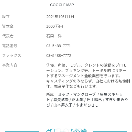
GOOGLE MAP
設立
2024年10月11日
資本金
1000 万円
代表者
石森 洋
電話番号
03−5488−7771
ファックス
03−5488−7772
事業内容
俳優、声優、モデル、タレントの活動をプロモ
ーション、ブッキング等、トータル的にサポー
トするマネージメント全般業務を行います。
キャスティングのみならず、自社における映像制
作、舞台制作なども行います。
所属：
ミッツ・マングローブ
/
星屑スキャッ
ト
/
喜矢武豊
/
正木郁
/
丘山晴己
/
すぎやまみや
び
/
山本舞衣子
/
やまだひさし
GROUP
グループ企業