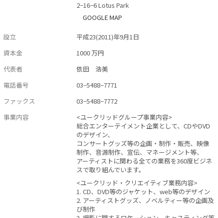
2−16−6 Lotus Park
GOOGLE MAP
設立
平成23(2011)年9月1日
資本金
1000 万円
代表者
依田 浩美
電話番号
03−5488−7771
ファックス
03−5488−7772
事業内容
<ユークリッドグループ事業内容>
総合エンターテイメント企業として、CDやDVD
のデザイン、
コンサートグッズ等の企画・制作・販売、映像
制作、音源制作、宣伝、マネージメント等、
アーティストに関わる全ての業務を360度ビジネ
スで取り組んでいます。
<ユークリッド・クリエイティブ業務内容>
1. CD、DVD等のジャケット、web等のデザイン
2. アーティストグッズ、ノベルティー等の企画及
び制作
3. 撮影に関するロケーション、キャスティング等