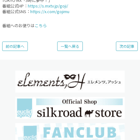
TOKYO MX「5時に夢中！」
番組公式HP：
https://s.mxtv.jp/goji/
番組公式SNS：
https://x.com/gojimu
番組へのお便りは
こちら
前の記事へ
一覧へ戻る
次の記事