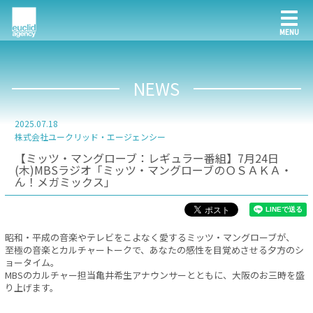
NEWS
2025.07.18
株式会社ユークリッド・エージェンシー
【ミッツ・マングローブ：レギュラー番組】7月24日
(木)MBSラジオ「ミッツ・マングローブのＯＳＡＫＡ・
ん！メガミックス」
昭和・平成の音楽やテレビをこよなく愛するミッツ・マングローブが、
至極の音楽とカルチャートークで、あなたの感性を目覚めさせる夕方のシ
ョータイム。
MBSのカルチャー担当亀井希生アナウンサーとともに、大阪のお三時を盛
り上げます。