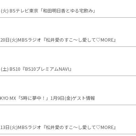
(火) BSテレビ東京「和田明日香とゆる宅飲み」
0日(火)MBSラジオ『松井愛のすこ～し愛して♡MORE』
 BS10『BS10プレミアムNAVI』
O MX「5時に夢中！」1月9日(金)ゲスト情報
3日(火)MBSラジオ『松井愛のすこ～し愛して♡MORE』