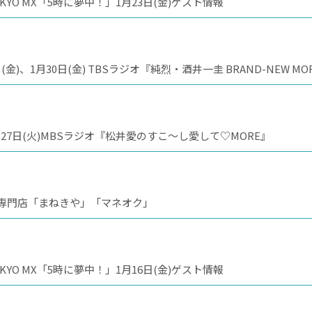
O MX「5時に夢中！」1月23日(金)ゲスト情報
【ミッツ・マングローブ：ラジオ出演】1月23日(金)、1月30日(金) TBSラジオ『純烈・酒井一圭 BRAND-N
7日(火)MBSラジオ『松井愛のすこ～し愛して♡MORE』
取専門店「まねきや」「マネオク」
O MX「5時に夢中！」1月16日(金)ゲスト情報