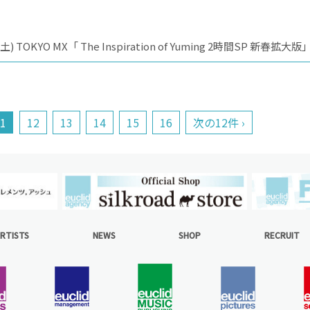
O MX「 The Inspiration of Yuming 2時間SP 新春拡大版
1
12
13
14
15
16
次の12件 ›
RTISTS
NEWS
SHOP
RECRUIT