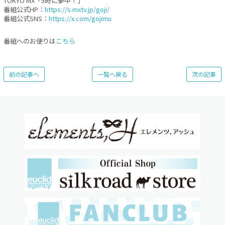
TOKYO MX「5時に夢中！」
番組公式HP：
https://s.mxtv.jp/goji/
番組公式SNS：
https://x.com/gojimu
番組へのお便りは
こちら
前の記事へ
一覧へ戻る
次の記事