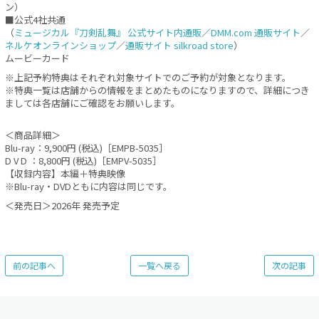
ン）
■公式4社共通
（
ミュージカル『刀剣乱舞』 公式サイト内通販
／
DMM.com 通販サイト
／
ネルケオンラインショップ
／
通販サイト silkroad store
）
ムービーカード
※上記予約特典はそれぞれ対象サイトでのご予約が対象となります。
※特典一覧は店舗からの情報をまとめたものになりますので、詳細につき
ましては各店舗にご確認をお願いします。
＜商品詳細＞
Blu-ray：9,900円 (税込)［EMPB-5035］
D V D ：8,800円 (税込)［EMPV-5035］
【収録内容】本編＋特典映像
※Blu-ray・DVDともに内容は同じです。
＜発売日＞2026年 発売予定
前の記事へ
一覧へ戻る
次の記事