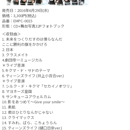
発売日：2016年6月29日(水)
価格：3,300円(税込)
品番：EMPC-0015
形態：CD+舞台写真32Pフォトブック
＜収録曲＞
1. 未来をつくりだすのは僕らなんだ
ここに勝利の旗をかかげろ
2. 日本
3. クラスメイト
4.劇団帝一ミュージカル
＊ライブ音源
5.キクマ・ド・サドのテーマ
6. ティーンズライフ (井上小百合ver.)
＊ライブ音源
7. シルク・ド・キクマ「セカイノオワリ」
8. マヨネーズ皇国
9. サンキューユアウェルカム
10. 影をあつめて～Give your smile～
11. 素肌
12. 君はひとりなんかじゃない
13. クライマックス
14. すみれ、ばら、こちょうらん
15. ティーンズライフ (樋口日奈ver.)