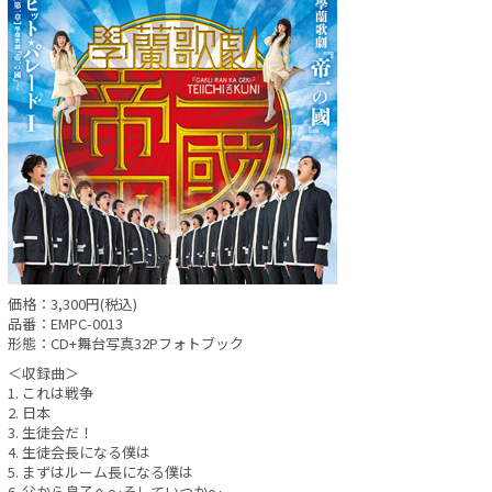
価格：3,300円(税込)
品番：EMPC-0013
形態：CD+舞台写真32Pフォトブック
＜収録曲＞
1. これは戦争
2. 日本
3. 生徒会だ！
4. 生徒会長になる僕は
5. まずはルーム長になる僕は
6. 父から息子へ～そしていつか～