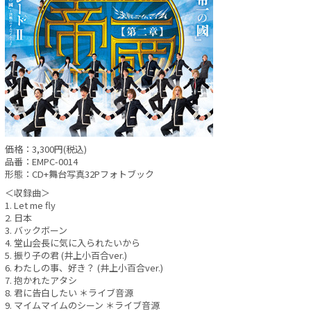
価格：3,300円(税込)
品番：EMPC-0014
形態：CD+舞台写真32Pフォトブック
＜収録曲＞
1. Let me fly
2. 日本
3. バックボーン
4. 堂山会長に気に入られたいから
5. 振り子の君 (井上小百合ver.)
6. わたしの事、好き？ (井上小百合ver.)
7. 抱かれたアタシ
8. 君に告白したい ＊ライブ音源
9. マイムマイムのシーン ＊ライブ音源