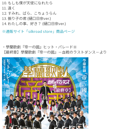
10. もしも僕が天使になれたら
11. 遠く
12. すみれ、ばら、こちょうらん
13. 振り子の君 (樋口日奈ver.)
14. わたしの事、好き？ (樋口日奈ver.)
※通販サイト「silkroad store」商品ページ
・學蘭歌劇『帝一の國』ヒット・パレードⅢ
【最終章】學蘭歌劇『帝一の國』－血戦のラストダンス－より