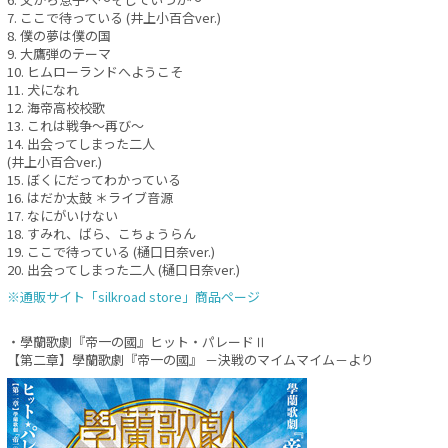
7. ここで待っている (井上小百合ver.)
8. 僕の夢は僕の国
9. 大鷹弾のテーマ
10. ヒムローランドへようこそ
11. 犬になれ
12. 海帝高校校歌
13. これは戦争～再び～
14. 出会ってしまった二人
(井上小百合ver.)
15. ぼくにだってわかっている
16. はだか太鼓 ＊ライブ音源
17. なにがいけない
18. すみれ、ばら、こちょうらん
19. ここで待っている (樋口日奈ver.)
20. 出会ってしまった二人 (樋口日奈ver.)
※通販サイト「silkroad store」商品ページ
・學蘭歌劇『帝一の國』ヒット・パレードⅡ
【第二章】學蘭歌劇『帝一の國』 －決戦のマイムマイム－より