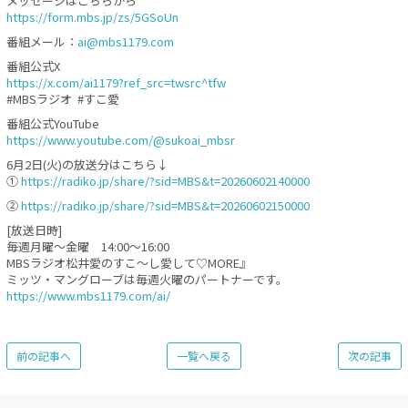
メッセージはこちらから
https://form.mbs.jp/zs/5GSoUn
番組メール：
ai@mbs1179.com
番組公式X
https://x.com/ai1179?ref_src=twsrc^tfw
#MBSラジオ #すこ愛
番組公式YouTube
https://www.youtube.com/@sukoai_mbsr
6月2日(火)の放送分はこちら↓
①
https://radiko.jp/share/?sid=MBS&t=20260602140000
②
https://radiko.jp/share/?sid=MBS&t=20260602150000
[放送日時]
毎週月曜〜金曜 14:00〜16:00
MBSラジオ松井愛のすこ～し愛して♡MORE』
ミッツ・マングローブは毎週火曜のパートナーです。
https://www.mbs1179.com/ai/
前の記事へ
一覧へ戻る
次の記事