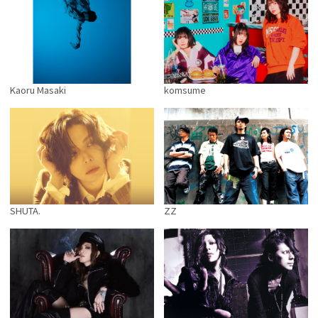
Kaoru Masaki
komsume
SHUTA.
ZZ