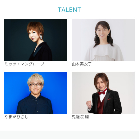
TALENT
ミッツ・マングローブ
山本舞衣子
やまだひさし
鬼龍院 翔