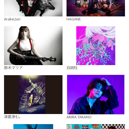
Arakezuri
HAGANE
鈴木マリア
白詞吐
涙底滲む。
AKIRA TAKANO