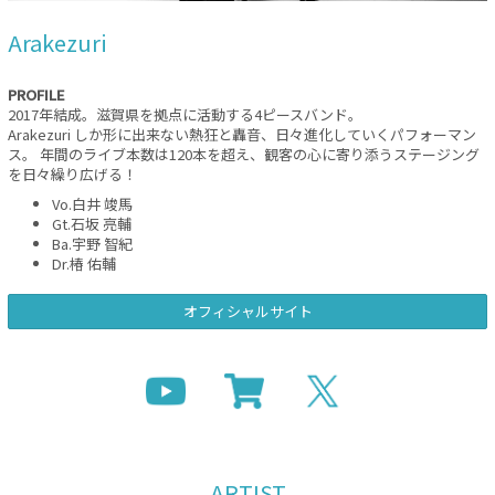
Arakezuri
PROFILE
2017年結成。滋賀県を拠点に活動する4ピースバンド。
Arakezuri しか形に出来ない熱狂と轟音、日々進化していくパフォーマン
ス。 年間のライブ本数は120本を超え、観客の心に寄り添うステージング
を日々繰り広げる！
Vo.白井 竣馬
Gt.石坂 亮輔
Ba.宇野 智紀
Dr.椿 佑輔
オフィシャルサイト
ARTIST