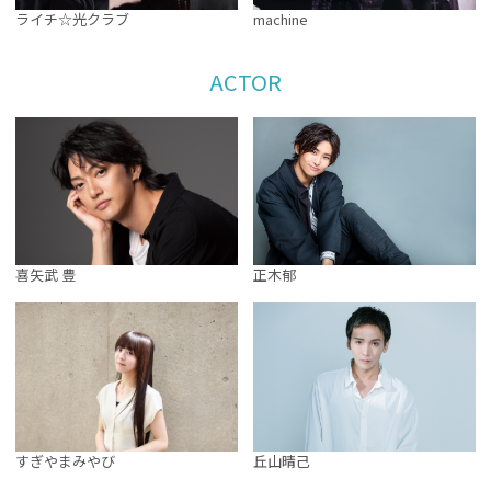
ライチ☆光クラブ
machine
ACTOR
正木郁
喜矢武 豊
丘山晴己
すぎやまみやび